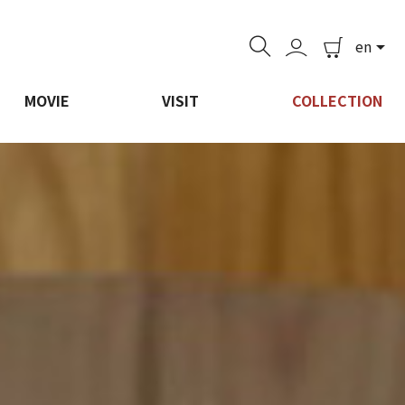
en

MOVIE
VISIT
COLLECTION