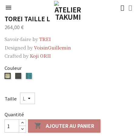

TOREI TAILLE L
264,00 €
Savoir-faire by
TREI
Designed by
VoisinGuillemin
Crafted by
Koji ORII
Couleur
ORII
Orii
ORII
Brun
Bleu
Argent
Taille
Quantité
AJOUTER AU PANIER
